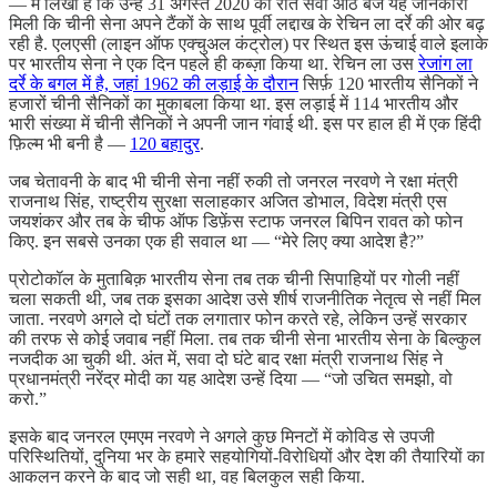
— में लिखा है कि उन्हें 31 अगस्त 2020 को रात सवा आठ बजे यह जानकारी
मिली कि चीनी सेना अपने टैंकों के साथ पूर्वी लद्दाख के रेचिन ला दर्रे की ओर बढ़
रही है. एलएसी (लाइन ऑफ एक्चुअल कंट्रोल) पर स्थित इस ऊंचाई वाले इलाके
पर भारतीय सेना ने एक दिन पहले ही कब्ज़ा किया था. रेचिन ला उस
रेजांग ला
दर्रे के बगल में है, जहां 1962 की लड़ाई के दौरान
सिर्फ़ 120 भारतीय सैनिकों ने
हजारों चीनी सैनिकों का मुकाबला किया था. इस लड़ाई में 114 भारतीय और
भारी संख्या में चीनी सैनिकों ने अपनी जान गंवाई थी. इस पर हाल ही में एक हिंदी
फ़िल्म भी बनी है —
120 बहादुर
.
जब चेतावनी के बाद भी चीनी सेना नहीं रुकी तो जनरल नरवणे ने रक्षा मंत्री
राजनाथ सिंह, राष्ट्रीय सुरक्षा सलाहकार अजित डोभाल, विदेश मंत्री एस
जयशंकर और तब के चीफ ऑफ डिफ़ेंस स्टाफ जनरल बिपिन रावत को फोन
किए. इन सबसे उनका एक ही सवाल था — “मेरे लिए क्या आदेश है?”
प्रोटोकॉल के मुताबिक़ भारतीय सेना तब तक चीनी सिपाहियों पर गोली नहीं
चला सकती थी, जब तक इसका आदेश उसे शीर्ष राजनीतिक नेतृत्व से नहीं मिल
जाता. नरवणे अगले दो घंटों तक लगातार फोन करते रहे, लेकिन उन्हें सरकार
की तरफ से कोई जवाब नहीं मिला. तब तक चीनी सेना भारतीय सेना के बिल्कुल
नजदीक आ चुकी थी. अंत में, सवा दो घंटे बाद रक्षा मंत्री राजनाथ सिंह ने
प्रधानमंत्री नरेंद्र मोदी का यह आदेश उन्हें दिया — “जो उचित समझो, वो
करो.”
इसके बाद जनरल एमएम नरवणे ने अगले कुछ मिनटों में कोविड से उपजी
परिस्थितियों, दुनिया भर के हमारे सहयोगियों-विरोधियों और देश की तैयारियों का
आकलन करने के बाद जो सही था, वह बिलकुल सही किया.