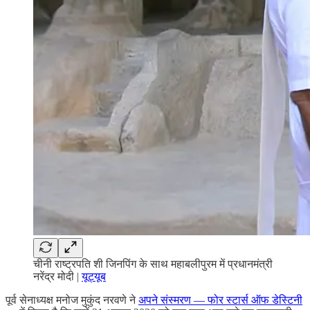
चीनी राष्ट्रपति शी जिनपिंग के साथ महाबलीपुरम में प्रधानमंत्री
नरेंद्र मोदी |
यूट्यूब
पूर्व सेनाध्यक्ष मनोज मुकुंद नरवणे ने
अपने संस्मरण — फोर
स्टार्स
ऑफ
डेस्टिनी