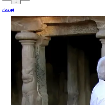
1
संजय दुबे